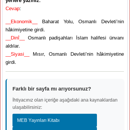
yerlere yazınız.
Cevap
:
__Ekonomik__
Baharat Yolu, Osmanlı Devleti’nin
hâkimiyetine girdi.
__Dinî__
Osmanlı padişahları İslam halifesi ünvanı
aldılar.
__Siyasi__
Mısır, Osmanlı Devleti’nin hâkimiyetine
girdi.
Farklı bir sayfa mı arıyorsunuz?
İhtiyacınız olan içeriğe aşağıdaki ana kaynaklardan
ulaşabilirsiniz:
MEB Yayınları Kitabı