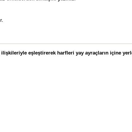
r.
lişkileriyle eşleştirerek harfleri yay ayraçların içine yerl