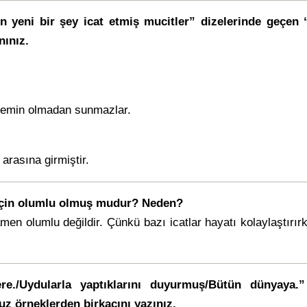
ün yeni bir şey icat etmiş mucitler” dizelerinde geçen 
nınız.
e emin olmadan sunmazlar.
arasına girmiştir.
a için olumlu olmuş mudur? Neden?
men olumlu değildir. Çünkü bazı icatlar hayatı kolaylaştırır
e./Uydularla yaptıklarını duyurmuş/Bütün dünyaya.” 
z örneklerden birkaçını yazınız.