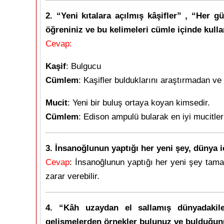
2. “Yeni kıtalara açılmış kâşifler” , “Her g
öğreniniz ve bu kelimeleri cümle içinde kulla
Cevap:
Kaşif
: Bulgucu
Cümlem
: Kaşifler bulduklarını araştırmadan v
Mucit
: Yeni bir buluş ortaya koyan kimsedir.
Cümlem
: Edison ampulü bularak en iyi mucitler 
3. İnsanoğlunun yaptığı her yeni şey, düny
Cevap
: İnsanoğlunun yaptığı her yeni şey tama
zarar verebilir.
4. “Kâh uzaydan el sallamış dünyadakiler
gelişmelerden örnekler bulunuz ve bulduğunu