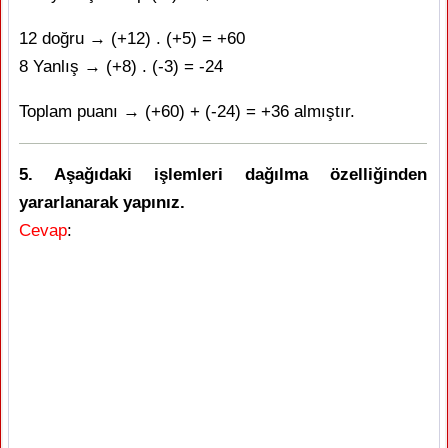
12 doğru → (+12) . (+5) = +60
8 Yanlış → (+8) . (-3) = -24
Toplam puanı → (+60) + (-24) = +36 almıştır.
5. Aşağıdaki işlemleri dağılma özelliğinden
yararlanarak yapınız.
Cevap
: