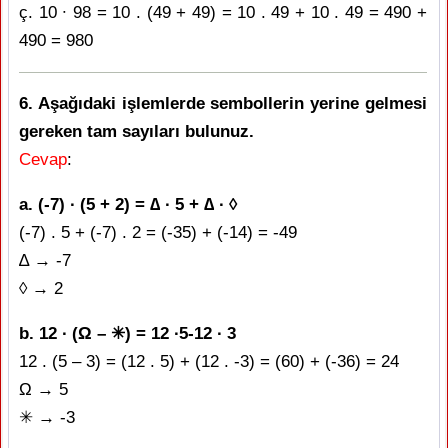
ç. 10 ∙ 98 = 10 . (49 + 49) = 10 . 49 + 10 . 49 = 490 +
490 = 980
6. Aşağıdaki işlemlerde sembollerin yerine gelmesi
gereken tam sayıları bulunuz.
Cevap
:
a. (-7) ∙ (5 + 2) = ∆ ∙ 5 + ∆ ∙ ◊
(-7) . 5 + (-7) . 2 = (-35) + (-14) = -49
∆ → -7
◊ → 2
b. 12 ∙ (Ω – ✳) = 12 ∙5-12 ∙ 3
12 . (5 – 3) = (12 . 5) + (12 . -3) = (60) + (-36) = 24
Ω → 5
✳ → -3