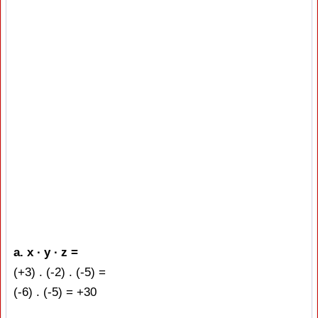
a. x ∙ y ∙ z =
(+3) . (-2) . (-5) =
(-6) . (-5) = +30