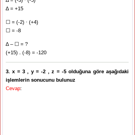
∆ = (-3) ∙ (-5)
∆ = +15
☐ = (-2) ∙ (+4)
☐ = -8
∆ – ☐ = ?
(+15) . (-8) = -120
3. x = 3 , y = -2 , z = -5 olduğuna göre aşağıdaki
işlemlerin sonucunu bulunuz
Cevap
: