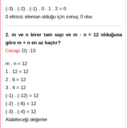
(-3) . (-2) . (-1) . 0 . 1 . 2 = 0
0 etkisiz eleman olduğu için sonuç 0 olur.
2. m ve n birer tam sayı ve m ∙ n = 12 olduğuna
göre m + n en az kaçtır?
Cevap
: D) -13
m . n = 12
1 . 12 = 12
2 . 6 = 12
3 . 4 = 12
(-1) . (-12) = 12
(-2) . (-6) = 12
(-3) . (-4) = 12
Alabileceği değerler