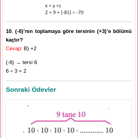
10. (-6)’nın toplamaya göre tersinin (+3)’e bölümü
kaçtır?
Cevap
: B) +2
(-6) → tersi 6
6 ÷ 3 = 2
Sonraki Ödevler