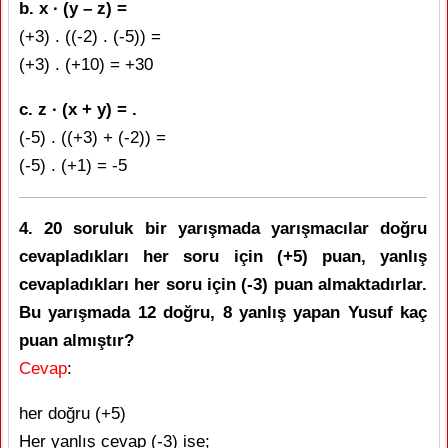
b. x ∙ (y – z) =
(+3) . ((-2) . (-5)) =
(+3) . (+10) = +30
c. z ∙ (x + y) = .
(-5) . ((+3) + (-2)) =
(-5) . (+1) = -5
4. 20 soruluk bir yarışmada yarışmacılar doğru
cevapladıkları her soru için (+5) puan, yanlış
cevapladıkları her soru için (-3) puan almaktadırlar.
Bu yarışmada 12 doğru, 8 yanlış yapan Yusuf kaç
puan almıştır?
Cevap
:
her doğru (+5)
Her yanlış cevap (-3) ise;