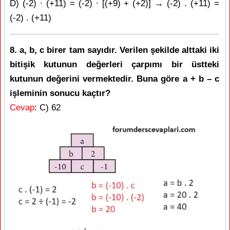
D) (-2) ∙ (+11) = (-2) ∙ [(+9) + (+2)] → (-2) . (+11) =
(-2) . (+11)
8. a, b, c birer tam sayıdır. Verilen şekilde alttaki iki
bitişik kutunun değerleri çarpımı bir üstteki
kutunun değerini vermektedir. Buna göre a + b – c
işleminin sonucu kaçtır?
Cevap
: C) 62