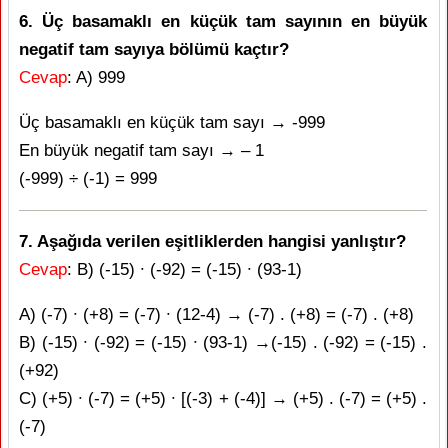
6. Üç basamaklı en küçük tam sayının en büyük
negatif tam sayıya bölümü kaçtır?
Cevap
: A) 999
Üç basamaklı en küçük tam sayı → -999
En büyük negatif tam sayı → – 1
(-999) ÷ (-1) = 999
7. Aşağıda verilen eşitliklerden hangisi yanlıştır?
Cevap
: B) (-15) ∙ (-92) = (-15) ∙ (93-1)
A) (-7) ∙ (+8) = (-7) ∙ (12-4) → (-7) . (+8) = (-7) . (+8)
B) (-15) ∙ (-92) = (-15) ∙ (93-1) →(-15) . (-92) = (-15) .
(+92)
C) (+5) ∙ (-7) = (+5) ∙ [(-3) + (-4)] → (+5) . (-7) = (+5) .
(-7)