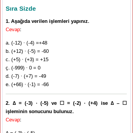
Sıra Sizde
1. Aşağıda verilen işlemleri yapınız.
Cevap
:
a. (-12) ∙ (-4) =+48
b. (+12) ∙ (-5) = -60
c. (+5) ∙ (+3) = +15
ç. (-999) ∙ 0 = 0
d. (-7) ∙ (+7) = -49
e. (+66) ∙ (-1) = -66
2. ∆ = (-3) ∙ (-5) ve ☐ = (-2) ∙ (+4) ise ∆ – ☐
işleminin sonucunu bulunuz.
Cevap
: