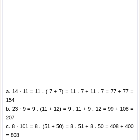
a. 14 ∙ 11 = 11 . ( 7 + 7) = 11 . 7 + 11 . 7 = 77 + 77 =
154
b. 23 ∙ 9 = 9 . (11 + 12) = 9 . 11 + 9 . 12 = 99 + 108 =
207
c. 8 ∙ 101 = 8 . (51 + 50) = 8 . 51 + 8 . 50 = 408 + 400
= 808