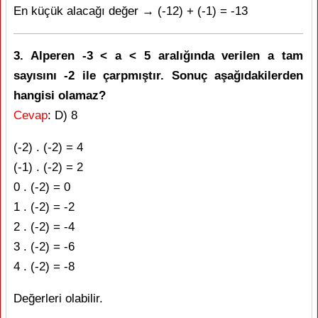
En küçük alacağı değer → (-12) + (-1) = -13
3. Alperen -3 < a < 5 aralığında verilen a tam
sayısını -2 ile çarpmıştır. Sonuç aşağıdakilerden
hangisi olamaz?
Cevap
: D) 8
(-2) . (-2) = 4
(-1) . (-2) = 2
0 . (-2) = 0
1 . (-2) = -2
2 . (-2) = -4
3 . (-2) = -6
4 . (-2) = -8
Değerleri olabilir.