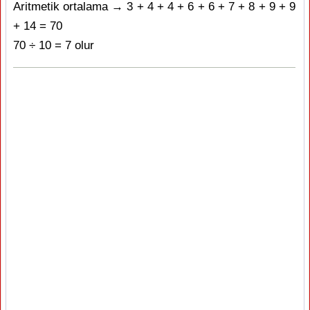
Aritmetik ortalama → 3 + 4 + 4 + 6 + 6 + 7 + 8 + 9 + 9
+ 14 = 70
70 ÷ 10 = 7 olur