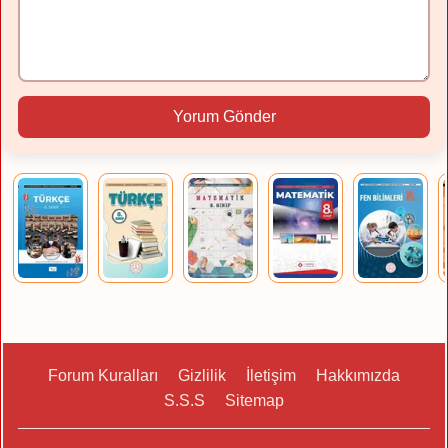
Yorum Gönder
Forum Kuralları
Gizlilik
İletişim
Hakkımızda
S.S.S
Sitemap