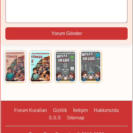
Yorum Gönder
Forum Kuralları
Gizlilik
İletişim
Hakkımızda
S.S.S
Sitemap