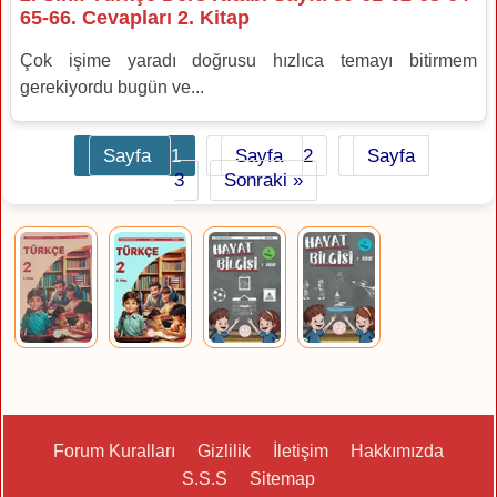
65-66. Cevapları 2. Kitap
Çok işime yaradı doğrusu hızlıca temayı bitirmem
gerekiyordu bugün ve...
Sayfa
1
Sayfa
2
Sayfa
3
Sonraki »
Forum Kuralları
Gizlilik
İletişim
Hakkımızda
S.S.S
Sitemap