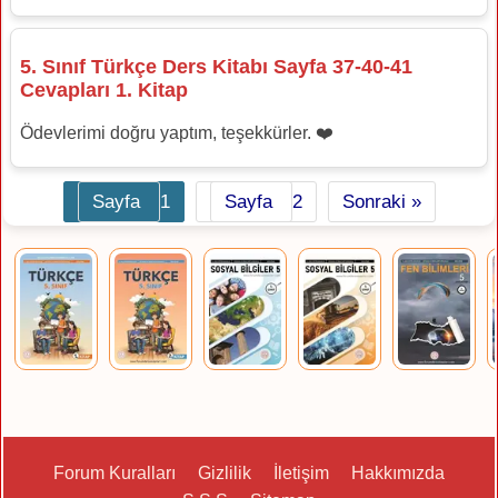
5. Sınıf Türkçe Ders Kitabı Sayfa 37-40-41
Cevapları 1. Kitap
Ödevlerimi doğru yaptım, teşekkürler. ❤️
Sayfa
1
Sayfa
2
Sonraki »
Forum Kuralları
Gizlilik
İletişim
Hakkımızda