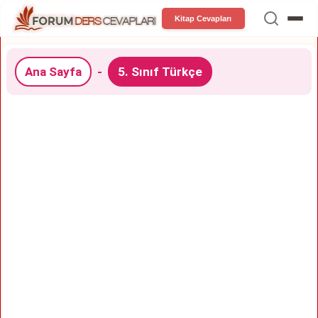
Kitap Cevapları
Ana Sayfa
-
5. Sınıf Türkçe