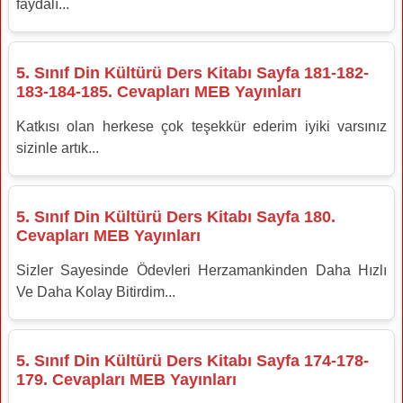
faydalı...
hakkında bilgi verilir. Kur'an-ı Kerim'in günlük hayatta
pratik yaparak namaz kılma becerisi kazanırlar.
rehber olarak kullanımı öğretilir.
Öğrenciler kısa sureler ezberlemeye teşvik edilir.
5. Sınıf Din Kültürü Ders Kitabı Sayfa 181-182-
Kur'an-ı Kerim'e saygı ve sevgi aşılanır.
183-184-185. Cevapları MEB Yayınları
Katkısı olan herkese çok teşekkür ederim iyiki varsınız
sizinle artık...
5. Sınıf Din Kültürü Ders Kitabı Sayfa 180.
Cevapları MEB Yayınları
Sizler Sayesinde Ödevleri Herzamankinden Daha Hızlı
Ve Daha Kolay Bitirdim...
5. Sınıf Din Kültürü Ders Kitabı Sayfa 174-178-
179. Cevapları MEB Yayınları