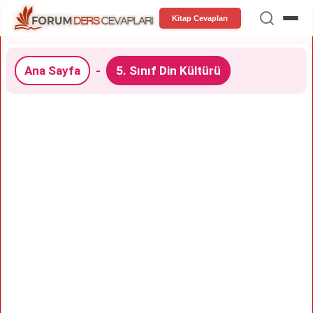
Kitap Cevapları
Ana Sayfa
-
5. Sınıf Din Kültürü