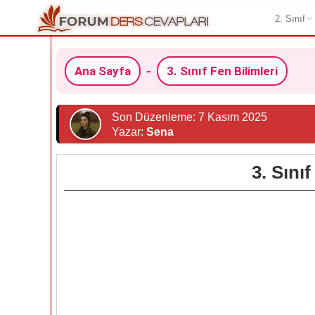
2. Sınıf
Ana Sayfa
-
3. Sınıf Fen Bilimleri
Son Düzenleme: 7 Kasım 2025
Yazar:
Sena
3. Sını