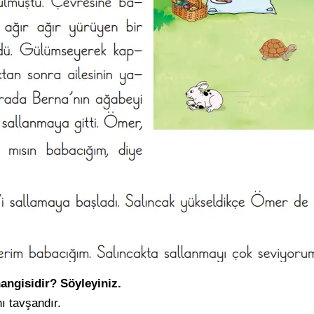
hangisidir? Söyleyiniz.
nı tavşandır.