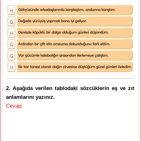
2. Aşağıda verilen tablodaki sözcüklerin eş ve zıt
anlamlarını yazınız.
Cevap
: