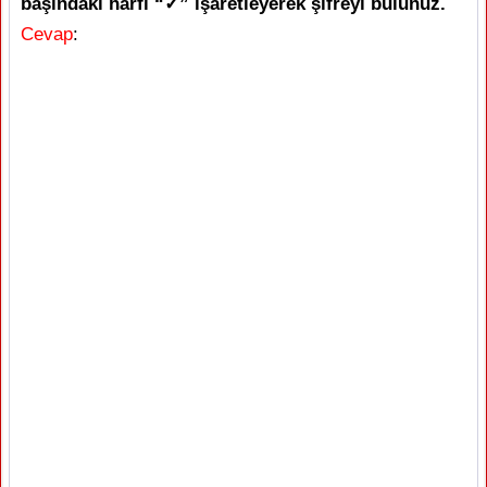
başındaki harfi “✓” işaretleyerek şifreyi bulunuz.
Cevap
: