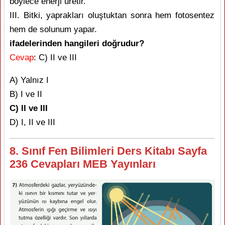
böylece enerji üretir.
III. Bitki, yaprakları oluştuktan sonra hem fotosentez
hem de solunum yapar.
ifadelerinden hangileri doğrudur?
Cevap
: C) II ve III
A) Yalnız I
B) I ve II
C) II ve III
D) I, II ve III
8. Sınıf Fen Bilimleri Ders Kitabı Sayfa
236 Cevapları MEB Yayınları