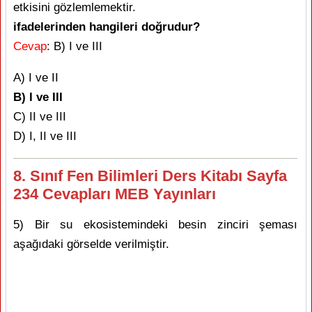
etkisini gözlemlemektir.
ifadelerinden hangileri doğrudur?
Cevap
: B) I ve III
A) I ve II
B) I ve III
C) II ve III
D) I, II ve III
8. Sınıf Fen Bilimleri Ders Kitabı Sayfa
234 Cevapları MEB Yayınları
5) Bir su ekosistemindeki besin zinciri şeması
aşağıdaki görselde verilmiştir.