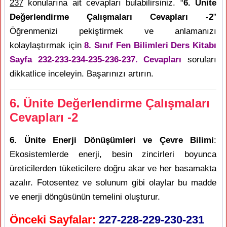
237
konularına ait cevapları bulabilirsiniz. “
6. Ünite
Değerlendirme Çalışmaları Cevapları -2
”
Öğrenmenizi pekiştirmek ve anlamanızı
kolaylaştırmak için
8. Sınıf Fen Bilimleri Ders Kitabı
Sayfa 232-233-234-235-236-237. Cevapları
soruları
dikkatlice inceleyin. Başarınızı artırın.
6. Ünite Değerlendirme Çalışmaları
Cevapları -2
6. Ünite Enerji Dönüşümleri ve Çevre Bilimi
:
Ekosistemlerde enerji, besin zincirleri boyunca
üreticilerden tüketicilere doğru akar ve her basamakta
azalır. Fotosentez ve solunum gibi olaylar bu madde
ve enerji döngüsünün temelini oluşturur.
Önceki Sayfalar:
227-228-229-230-231