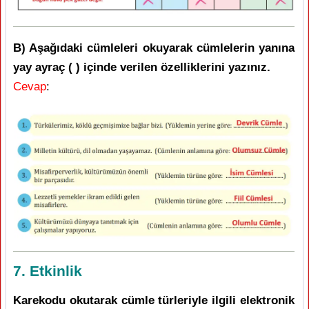
B) Aşağıdaki cümleleri okuyarak cümlelerin yanına
yay ayraç ( ) içinde verilen özelliklerini yazınız.
Cevap
:
7. Etkinlik
Karekodu okutarak cümle türleriyle ilgili elektronik