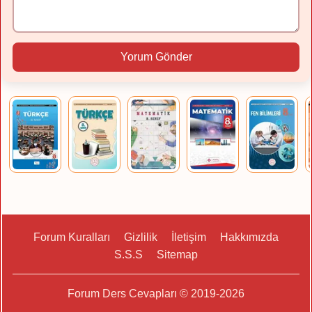
Yorum Gönder
Forum Kuralları
Gizlilik
İletişim
Hakkımızda
S.S.S
Sitemap
Forum Ders Cevapları © 2019-2026