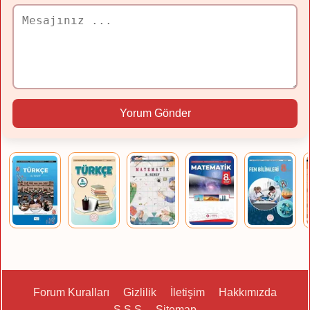
Yorum Gönder
Forum Kuralları
Gizlilik
İletişim
Hakkımızda
S.S.S
Sitemap