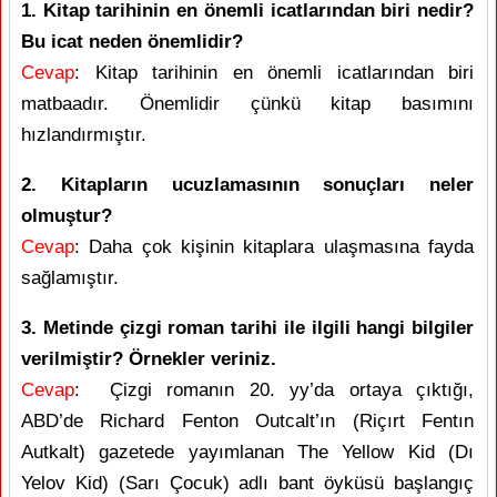
1. Kitap tarihinin en önemli icatlarından biri nedir?
Bu icat neden önemlidir?
Cevap
: Kitap tarihinin en önemli icatlarından biri
matbaadır. Önemlidir çünkü kitap basımını
hızlandırmıştır.
2. Kitapların ucuzlamasının sonuçları neler
olmuştur?
Cevap
: Daha çok kişinin kitaplara ulaşmasına fayda
sağlamıştır.
3. Metinde çizgi roman tarihi ile ilgili hangi bilgiler
verilmiştir? Örnekler veriniz.
Cevap
: Çizgi romanın 20. yy’da ortaya çıktığı,
ABD’de Richard Fenton Outcalt’ın (Riçırt Fentın
Autkalt) gazetede yayımlanan The Yellow Kid (Dı
Yelov Kid) (Sarı Çocuk) adlı bant öyküsü başlangıç