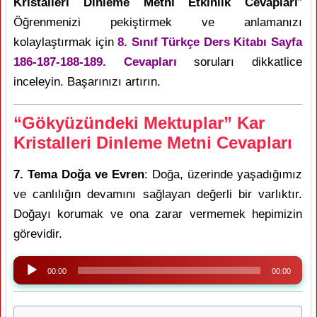
Kristalleri Dinleme Metni Etkinlik Cevapları
”
Öğrenmenizi pekiştirmek ve anlamanızı
kolaylaştırmak için
8. Sınıf Türkçe Ders Kitabı Sayfa
186-187-188-189. Cevapları
soruları dikkatlice
inceleyin. Başarınızı artırın.
“Gökyüzündeki Mektuplar” Kar
Kristalleri Dinleme Metni Cevapları
7. Tema Doğa ve Evren
: Doğa, üzerinde yaşadığımız
ve canlılığın devamını sağlayan değerli bir varlıktır.
Doğayı korumak ve ona zarar vermemek hepimizin
görevidir.
Ses
00:00
00:00
oynatıcı