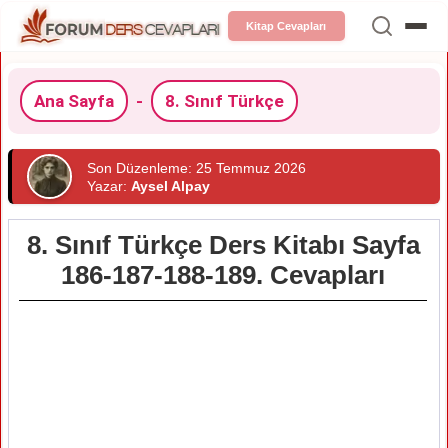
Kitap Cevapları
Ana Sayfa
-
8. Sınıf Türkçe
Son Düzenleme: 25 Temmuz 2026
Yazar:
Aysel Alpay
8. Sınıf Türkçe Ders Kitabı Sayfa
186-187-188-189. Cevapları