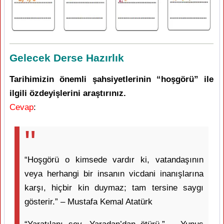
Gelecek Derse Hazırlık
Tarihimizin önemli şahsiyetlerinin “hoşgörü” ile
ilgili özdeyişlerini araştırınız.
Cevap
:
“Hoşgörü o kimsede vardır ki, vatandaşının
veya herhangi bir insanın vicdani inanışlarına
karşı, hiçbir kin duymaz; tam tersine saygı
gösterir.” – Mustafa Kemal Atatürk