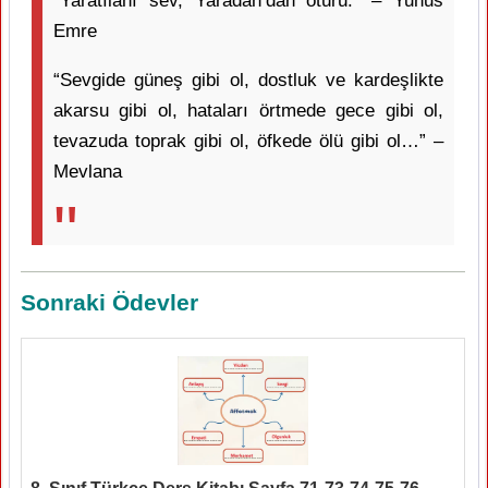
“Yaratılanı sev, Yaradan’dan ötürü.” – Yunus
Emre
“Sevgide güneş gibi ol, dostluk ve kardeşlikte
akarsu gibi ol, hataları örtmede gece gibi ol,
tevazuda toprak gibi ol, öfkede ölü gibi ol…” –
Mevlana
Sonraki Ödevler