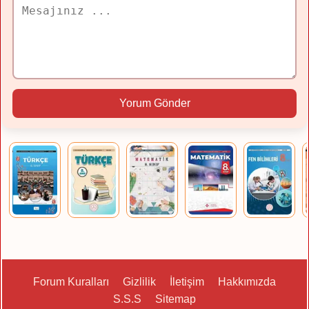
Yorum Gönder
Forum Kuralları
Gizlilik
İletişim
Hakkımızda
S.S.S
Sitemap