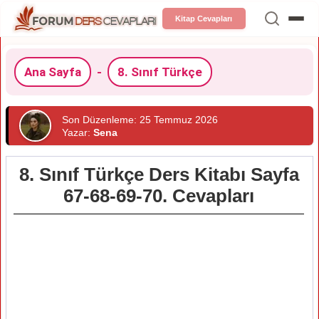
Kitap Cevapları
Ana Sayfa
-
8. Sınıf Türkçe
Son Düzenleme: 25 Temmuz 2026
Yazar:
Sena
8. Sınıf Türkçe Ders Kitabı Sayfa
67-68-69-70. Cevapları