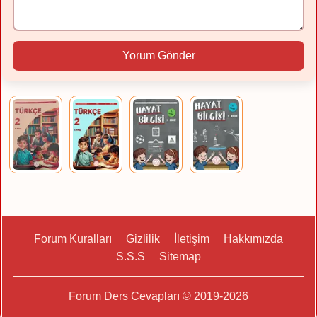
Yorum Gönder
Forum Kuralları
Gizlilik
İletişim
Hakkımızda
S.S.S
Sitemap
Forum Ders Cevapları © 2019-2026