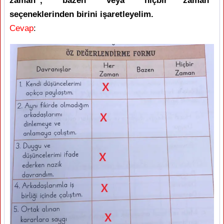
zaman”, “bazen” veya “hiçbir zaman”
seçeneklerinden birini işaretleyelim.
Cevap
: