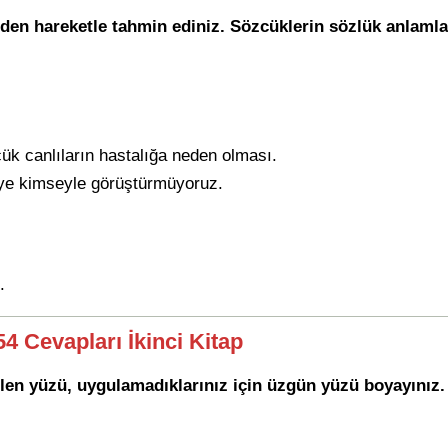
en hareketle tahmin ediniz. Sözcüklerin sözlük anlamları
k canlıların hastalığa neden olması.
ye kimseyle görüştürmüyoruz.
.
54 Cevapları İkinci Kitap
len yüzü, uygulamadıklarınız için üzgün yüzü boyayınız.