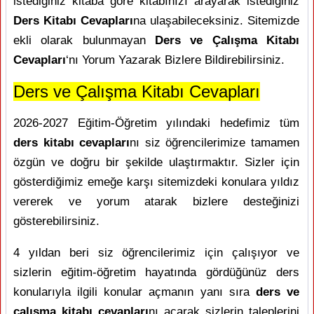
istediğiniz kitaba göre kitabınızı arayarak istediğiniz
Ders Kitabı Cevapları
na ulaşabileceksiniz. Sitemizde
ekli olarak bulunmayan
Ders ve Çalışma Kitabı
Cevapları
‘nı Yorum Yazarak Bizlere Bildirebilirsiniz.
Ders ve Çalışma Kitabı Cevapları
2026-2027 Eğitim-Öğretim yılındaki hedefimiz tüm
ders kitabı cevapları
nı siz öğrencilerimize tamamen
özgün ve doğru bir şekilde ulaştırmaktır. Sizler için
gösterdiğimiz emeğe karşı sitemizdeki konulara yıldız
vererek ve yorum atarak bizlere desteğinizi
gösterebilirsiniz.
4 yıldan beri siz öğrencilerimiz için çalışıyor ve
sizlerin eğitim-öğretim hayatında gördüğünüz ders
konularıyla ilgili konular açmanın yanı sıra
ders ve
çalışma kitabı cevapları
nı açarak sizlerin taleplerini