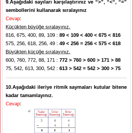
9.Aşağıdaki sayıları karşılaştırınız ve “>”, “<“, “=”
sembollerini kullanarak sıralayınız
Cevap
:
Küçükten büyüğe sıralayınız.
816, 675, 400, 89, 109 :
89 < 109 < 400 < 675 < 816
575, 256, 618, 256, 49 :
49 < 256 = 256 < 575 < 618
Büyükten küçüğe sıralayınız.
600, 760, 772, 88, 171 :
772 > 760 > 600 > 171 > 88
75, 542, 613, 300, 542 :
613 > 542 = 542 > 300 > 75
10.Aşağıdaki ileriye ritmik saymaları kutular bitene
kadar tamamlayınız.
Cevap
: