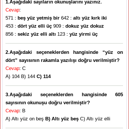
1.Aşağıdaki sayıların okunuşlarını yazınız.
Cevap
:
571 :
beş yüz yetmiş bir
642 :
altı yüz kırk iki
453 :
dört yüz elli üç
909 :
dokuz yüz dokuz
856 :
sekiz yüz elli altı
123 :
yüz yirmi üç
2.Aşağıdaki seçeneklerden hangisinde “yüz on
dört” sayısının rakamla yazılışı doğru verilmiştir?
Cevap
: C
A) 104 B) 144
C) 114
3.Aşağıdaki seçeneklerden hangisinde 605
sayısının okunuşu doğru verilmiştir?
Cevap
: B
A) Altı yüz on beş
B) Altı yüz beş
C) Altı yüz elli