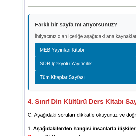
Farklı bir sayfa mı arıyorsunuz?
İhtiyacınız olan içeriğe aşağıdaki ana kaynaklar
MEB Yayınları Kitabı
SDR İpekyolu Yayıncılık
Tüm Kitaplar Sayfası
4. Sınıf Din Kültürü Ders Kitabı S
C. Aşağıdaki soruları dikkatle okuyunuz ve doğr
1. Aşağıdakilerden hangisi insanlarla ilişkile