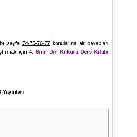
abı sayfa
74-75-76-77
konularına ait cevapları
ştırmak için
4. Sınıf Din Kültürü Ders Kitabı
 Yayınları