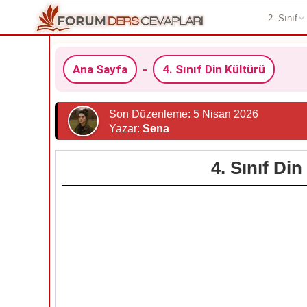
2. Sınıf
Ana Sayfa
-
4. Sınıf Din Kültürü
Son Düzenleme: 5 Nisan 2026
Yazar:
Sena
4. Sınıf Di