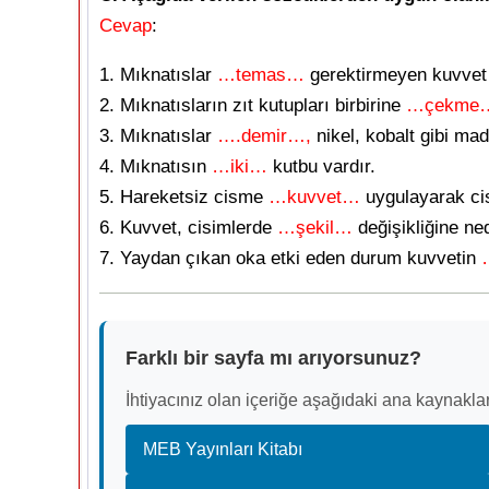
Cevap
:
1. Mıknatıslar
…temas…
gerektirmeyen kuvvet 
2. Mıknatısların zıt kutupları birbirine
…çekme
3. Mıknatıslar
….demir…,
nikel, kobalt gibi mad
4. Mıknatısın
…iki…
kutbu vardır.
5. Hareketsiz cisme
…kuvvet…
uygulayarak cism
6. Kuvvet, cisimlerde
…şekil…
değişikliğine ned
7. Yaydan çıkan oka etki eden durum kuvvetin
Farklı bir sayfa mı arıyorsunuz?
İhtiyacınız olan içeriğe aşağıdaki ana kaynaklar
MEB Yayınları Kitabı