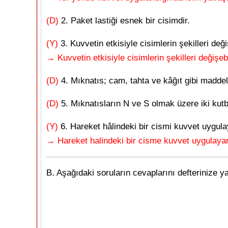
(D)
2. Paket lastiği esnek bir cisimdir.
(Y)
3. Kuvvetin etkisiyle cisimlerin şekilleri de
→ Kuvvetin etkisiyle cisimlerin şekilleri değişebi
(D)
4. Mıknatıs; cam, tahta ve kâğıt gibi madde
(D)
5. Mıknatısların N ve S olmak üzere iki kutb
(Y)
6. Hareket hâlindeki bir cismi kuvvet uygul
→ Hareket halindeki bir cisme kuvvet uygulayar
B. Aşağıdaki soruların cevaplarını defterinize y