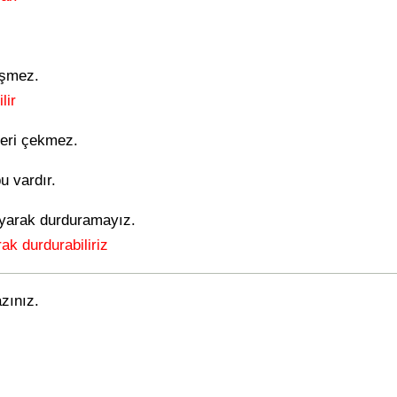
ğişmez.
lir
leri çekmez.
u vardır.
ayarak durduramayız.
ak durdurabiliriz
azınız.