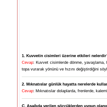
1. Kuvvetin cisimleri üzerine etkileri nelerdir
Cevap
: Kuvvet cisimlerde dönme, yavaşlama, h
topa vurarak yönünü ve hızını değiştirdiğini söyl
2. Mıknatıslar günlük hayatta nerelerde kullan
Cevap
: Mıknatıslar dolaplarda, frenlerde, kaleml
C. Aşağıda verilen sözcüklerden uygun olanını