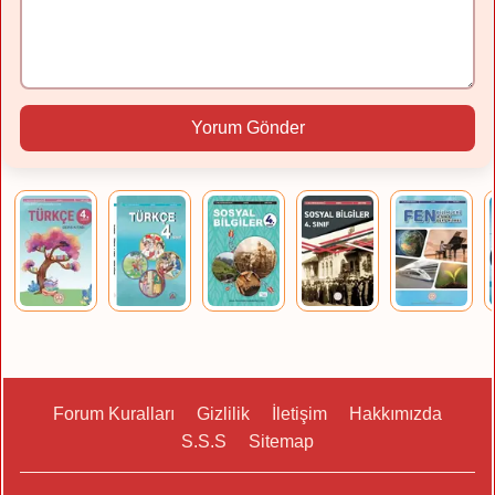
Yorum Gönder
Forum Kuralları
Gizlilik
İletişim
Hakkımızda
S.S.S
Sitemap