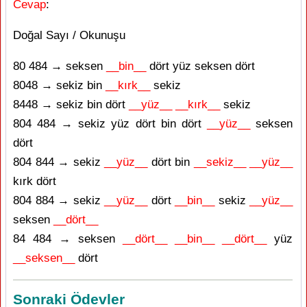
Cevap
:
Doğal Sayı / Okunuşu
80 484 → seksen
__bin__
dört yüz seksen dört
8048 → sekiz bin
__kırk__
sekiz
8448 → sekiz bin dört
__yüz__ __kırk__
sekiz
804 484 → sekiz yüz dört bin dört
__yüz__
seksen
dört
804 844 → sekiz
__yüz__
dört bin
__sekiz__ __yüz__
kırk dört
804 884 → sekiz
__yüz__
dört
__bin__
sekiz
__yüz__
seksen
__dört__
84 484 → seksen
__dört__ __bin__
__dört__
yüz
__seksen__
dört
Sonraki Ödevler