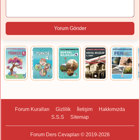
Yorum Gönder
Forum Kuralları
Gizlilik
İletişim
Hakkımızda
S.S.S
Sitemap
Forum Ders Cevapları © 2019-2026