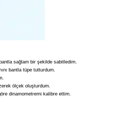
bantla sağlam bir şekilde sabitledim.
smını bantla tüpe tutturdum.
m.
çizerek ölçek oluşturdum.
 göre dinamometremi kalibre ettim.