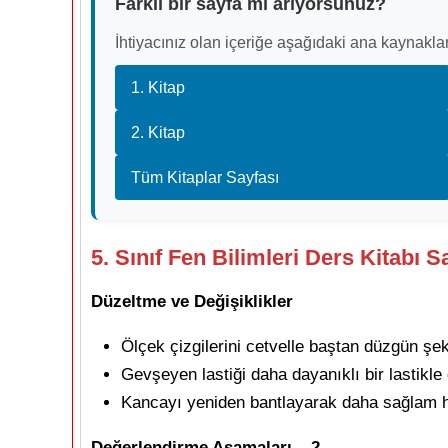
Farklı bir sayfa mı arıyorsunuz?
İhtiyacınız olan içeriğe aşağıdaki ana kaynaklar
1. Kitap
2. Kitap
Tüm Kitaplar Sayfası
5. Sınıf Fen Bilimleri Ders Kitabı S
Düzeltme ve Değişiklikler
Ölçek çizgilerini cetvelle baştan düzgün şe
Gevşeyen lastiği daha dayanıklı bir lastikle 
Kancayı yeniden bantlayarak daha sağlam h
Değerlendirme Aşamaları – 2