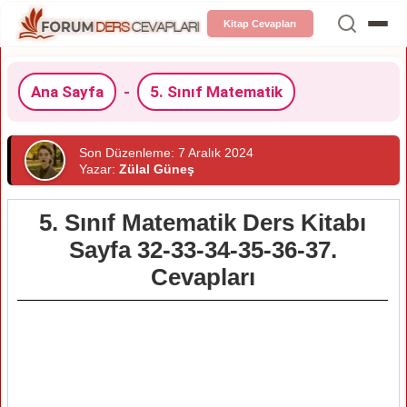
Kitap Cevapları
Ana Sayfa
-
5. Sınıf Matematik
Son Düzenleme: 7 Aralık 2024
Yazar:
Zülal Güneş
5. Sınıf Matematik Ders Kitabı
Sayfa 32-33-34-35-36-37.
Cevapları