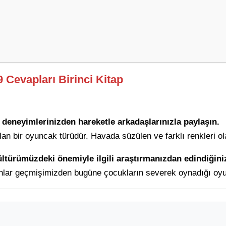
9 Cevapları Birinci Kitap
ve deneyimlerinizden hareketle arkadaşlarınızla paylaşın.
n bir oyuncak türüdür. Havada süzülen ve farklı renkleri ola
türümüzdeki önemiyle ilgili araştırmanızdan edindiğiniz b
nlar geçmişimizden bugüne çocukların severek oynadığı oyunl