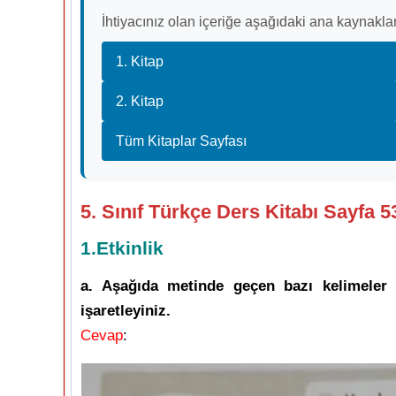
İhtiyacınız olan içeriğe aşağıdaki ana kaynaklar
1. Kitap
2. Kitap
Tüm Kitaplar Sayfası
5. Sınıf Türkçe Ders Kitabı Sayfa 
1.Etkinlik
a. Aşağıda metinde geçen bazı kelimeler v
işaretleyiniz.
Cevap
: