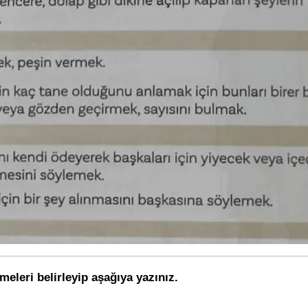
meleri belirleyip aşağıya yazınız.