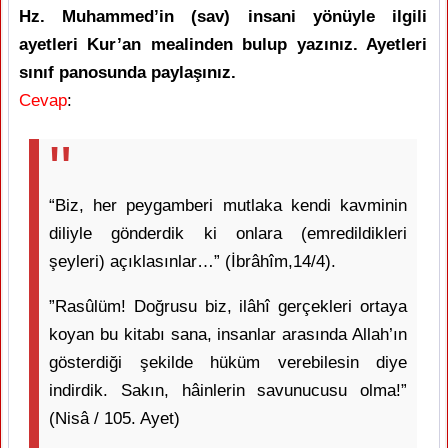
Hz. Muhammed’in (sav) insani yönüyle ilgili
ayetleri Kur’an mealinden bulup yazınız. Ayetleri
sınıf panosunda paylaşınız.
Cevap
:
“Biz, her peygamberi mutlaka kendi kavminin
diliyle gönderdik ki onlara (emredildikleri
şeyleri) açıklasınlar…” (İbrâhîm,14/4).
”Rasûlüm! Doğrusu biz, ilâhî gerçekleri ortaya
koyan bu kitabı sana, insanlar arasında Allah’ın
gösterdiği şekilde hüküm verebilesin diye
indirdik. Sakın, hâinlerin savunucusu olma!”
(Nisâ / 105. Ayet)