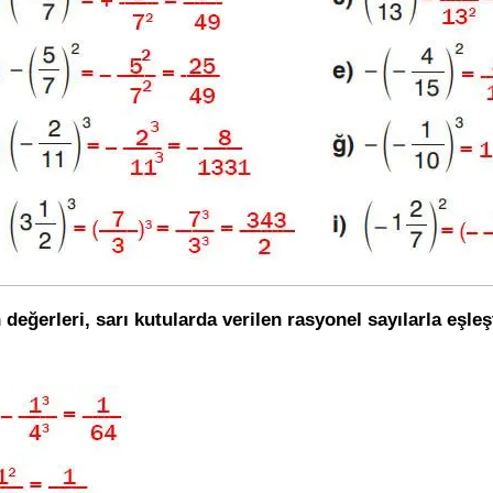
 değerleri, sarı kutularda verilen rasyonel sayılarla eşleş