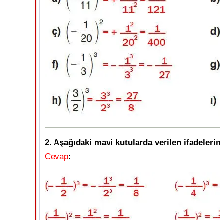
2. Aşağıdaki mavi kutularda verilen ifadelerin
Cevap
: