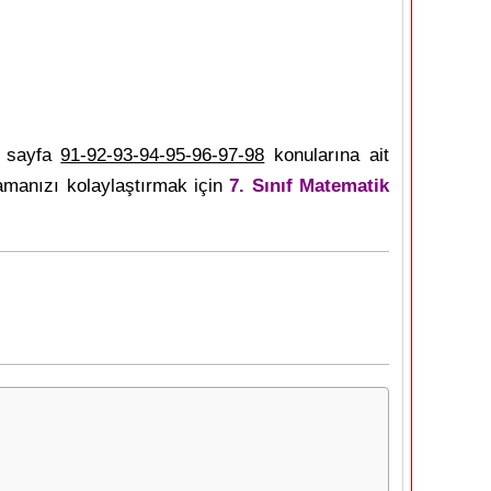
ı sayfa
91-92-93-94-95-96-97-98
konularına ait
amanızı kolaylaştırmak için
7. Sınıf Matematik