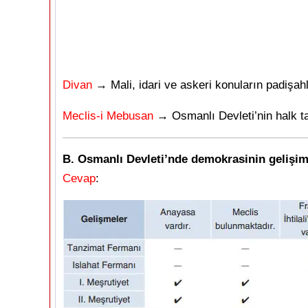
Divan
→ Mali, idari ve askeri konuların padişah
Meclis-i Mebusan
→ Osmanlı Devleti’nin halk tar
B. Osmanlı Devleti’nde demokrasinin gelişimi i
Cevap
: