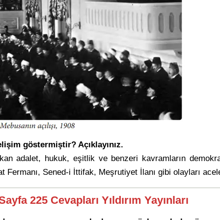
elişim göstermiştir? Açıklayınız.
çıkan adalet, hukuk, eşitlik ve benzeri kavramların demokra
at Fermanı, Sened-i İttifak, Meşrutiyet İlanı gibi olayları ac
 Sayfa 225 Cevapları Yıldırım Yayınları