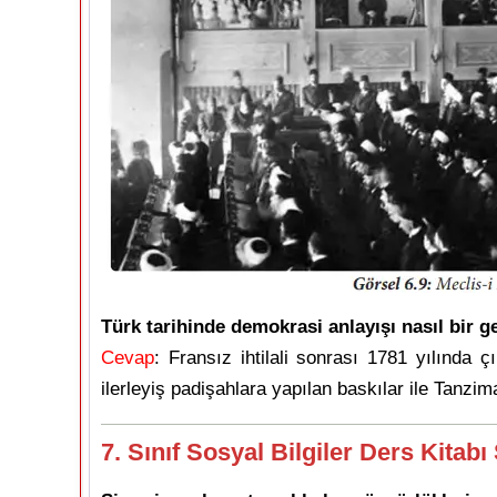
Türk tarihinde demokrasi anlayışı nasıl bir g
Cevap
: Fransız ihtilali sonrası 1781 yılında 
ilerleyiş padişahlara yapılan baskılar ile Tanzim
7. Sınıf Sosyal Bilgiler Ders Kitabı