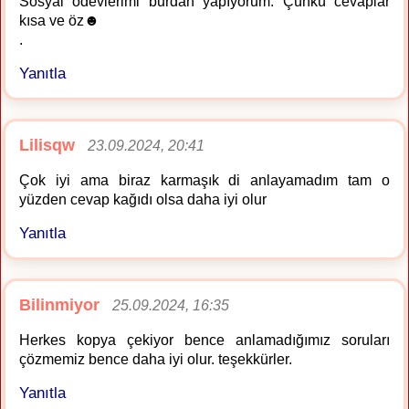
Sosyal ödevlerimi burdan yapıyorum. Çünkü cevaplar
kısa ve öz☻️
.
Yanıtla
Lilisqw
23.09.2024, 20:41
Çok iyi ama biraz karmaşık di anlayamadım tam o
yüzden cevap kağıdı olsa daha iyi olur
Yanıtla
Bilinmiyor
25.09.2024, 16:35
Herkes kopya çekiyor bence anlamadığımız soruları
çözmemiz bence daha iyi olur. teşekkürler.
Yanıtla