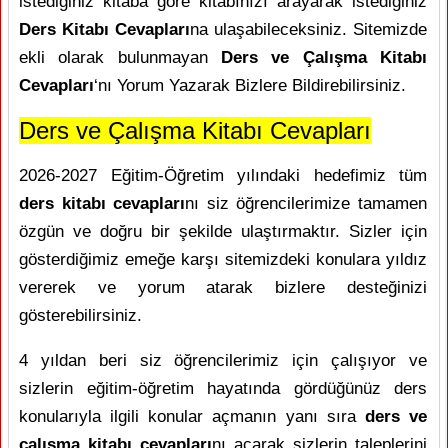
istediğiniz kitaba göre kitabınızı arayarak istediğiniz
Ders Kitabı Cevapları
na ulaşabileceksiniz. Sitemizde
ekli olarak bulunmayan
Ders ve Çalışma Kitabı
Cevapları
‘nı Yorum Yazarak Bizlere Bildirebilirsiniz.
Ders ve Çalışma Kitabı Cevapları
2026-2027 Eğitim-Öğretim yılındaki hedefimiz tüm
ders kitabı cevapları
nı siz öğrencilerimize tamamen
özgün ve doğru bir şekilde ulaştırmaktır. Sizler için
gösterdiğimiz emeğe karşı sitemizdeki konulara yıldız
vererek ve yorum atarak bizlere desteğinizi
gösterebilirsiniz.
4 yıldan beri siz öğrencilerimiz için çalışıyor ve
sizlerin eğitim-öğretim hayatında gördüğünüz ders
konularıyla ilgili konular açmanın yanı sıra
ders ve
çalışma kitabı cevapları
nı açarak sizlerin taleplerini