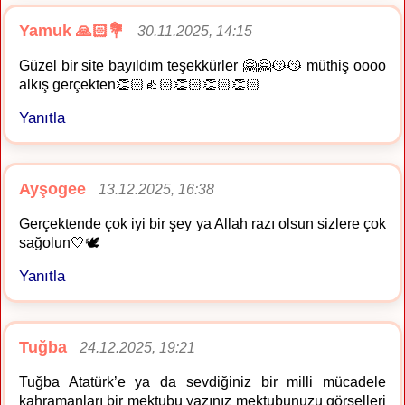
Yamuk 🙏🏻💐
30.11.2025, 14:15
Güzel bir site bayıldım teşekkürler 🤗🤗😽😽 müthiş oooo
alkış gerçekten👏🏻👍🏻👏🏻👏🏻👏🏻
Yanıtla
Ayşogee
13.12.2025, 16:38
Gerçektende çok iyi bir şey ya Allah razı olsun sizlere çok
sağolun🤍🕊️
Yanıtla
Tuğba
24.12.2025, 19:21
Tuğba Atatürk’e ya da sevdiğiniz bir milli mücadele
kahramanları bir mektubu yazınız mektubunuzu görselleri