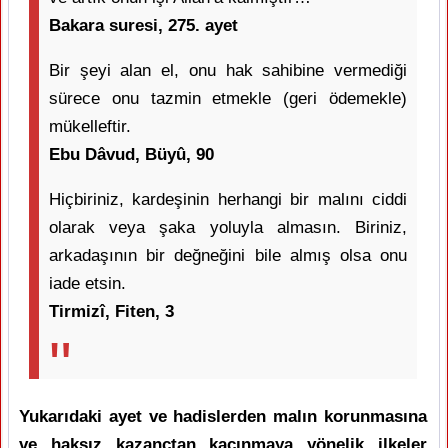
Bakara suresi, 275. ayet
Bir şeyi alan el, onu hak sahibine vermediği
sürece onu tazmin etmekle (geri ödemekle)
mükelleftir.
Ebu Dâvud, Büyû, 90
Hiçbiriniz, kardeşinin herhangi bir malını ciddi
olarak veya şaka yoluyla almasın. Biriniz,
arkadaşının bir değneğini bile almış olsa onu
iade etsin.
Tirmizî, Fiten, 3
Yukarıdaki ayet ve hadislerden malın korunmasına
ve haksız kazançtan kaçınmaya yönelik ilkeler