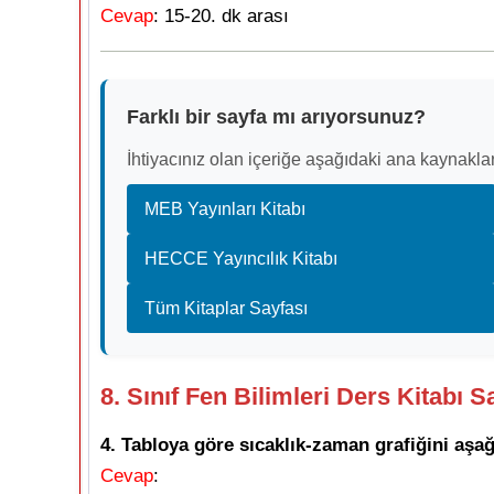
Cevap
: 15-20. dk arası
Farklı bir sayfa mı arıyorsunuz?
İhtiyacınız olan içeriğe aşağıdaki ana kaynaklar
MEB Yayınları Kitabı
HECCE Yayıncılık Kitabı
Tüm Kitaplar Sayfası
8. Sınıf Fen Bilimleri Ders Kitabı 
4. Tabloya göre sıcaklık-zaman grafiğini aşağ
Cevap
: