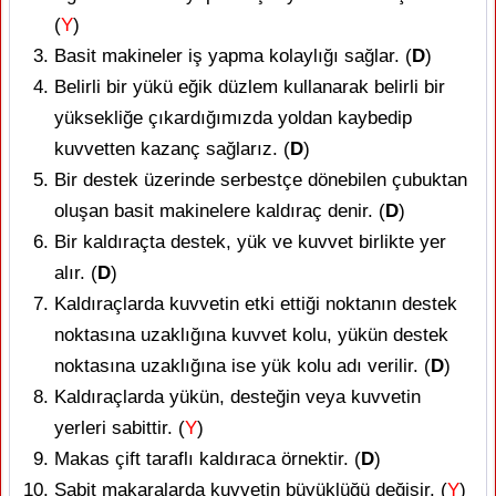
(
Y
)
Basit makineler iş yapma kolaylığı sağlar. (
D
)
Belirli bir yükü eğik düzlem kullanarak belirli bir
yüksekliğe çıkardığımızda yoldan kaybedip
kuvvetten kazanç sağlarız. (
D
)
Bir destek üzerinde serbestçe dönebilen çubuktan
oluşan basit makinelere kaldıraç denir. (
D
)
Bir kaldıraçta destek, yük ve kuvvet birlikte yer
alır. (
D
)
Kaldıraçlarda kuvvetin etki ettiği noktanın destek
noktasına uzaklığına kuvvet kolu, yükün destek
noktasına uzaklığına ise yük kolu adı verilir. (
D
)
Kaldıraçlarda yükün, desteğin veya kuvvetin
yerleri sabittir. (
Y
)
Makas çift taraflı kaldıraca örnektir. (
D
)
Sabit makaralarda kuvvetin büyüklüğü değişir. (
Y
)