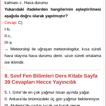
kalması c. Hava durumu
Yukarıdaki ifadelerden hangilerinin eşleştirilmesi
aşağıda doğru olarak yapılmıştır?
Cevap
: C)
I-b,
II-c,
III-a
→ Meteoroloji ile uğraşan meteorologdur, kısa süreli
hava olayına hava durumu denir, uzun süreli ortalama
ise iklimdir.
8. Sınıf Fen Bilimleri Ders Kitabı Sayfa
39 Cevapları Hecce Yayıncılık
5. I. İzmir’de en çok yağmur nisan ayında yağar.
II. Ankara’da önümüzdeki üç gün yağmur beklenmiyor.
III. Akdeniz’de yazlar sıcak ve kurak geçer.