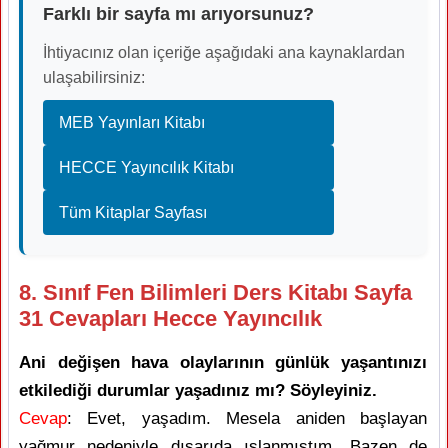
Farklı bir sayfa mı arıyorsunuz?
İhtiyacınız olan içeriğe aşağıdaki ana kaynaklardan
ulaşabilirsiniz:
MEB Yayınları Kitabı
HECCE Yayıncılık Kitabı
Tüm Kitaplar Sayfası
8. Sınıf Fen Bilimleri Ders Kitabı Sayfa
31 Cevapları Hecce Yayıncılık
Ani değişen hava olaylarının günlük yaşantınızı
etkilediği durumlar yaşadınız mı? Söyleyiniz.
Cevap
: Evet, yaşadım. Mesela aniden başlayan
yağmur nedeniyle dışarıda ıslanmıştım. Bazen de