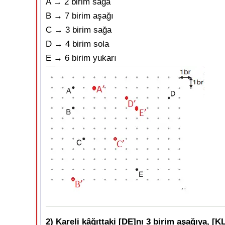
A → 2 birim sağa
B → 7 birim aşağı
C → 3 birim sağa
D → 4 birim sola
E → 6 birim yukarı
2) Kareli kâğıttaki [DE]nı 3 birim aşağıya, [