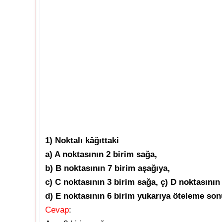
1) Noktalı kâğıttaki
a) A noktasının 2 birim sağa,
b) B noktasının 7 birim aşağıya,
c) C noktasının 3 birim sağa, ç) D noktasının 
d) E noktasının 6 birim yukarıya öteleme so
Cevap
: