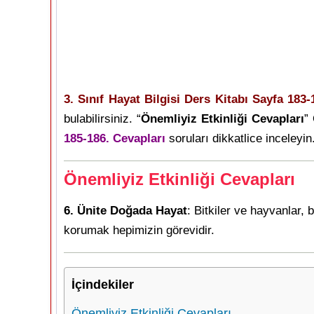
3. Sınıf Hayat Bilgisi Ders Kitabı Sayfa 183
bulabilirsiniz. “
Önemliyiz Etkinliği Cevapları
”
185-186. Cevapları
soruları dikkatlice inceleyin.
Önemliyiz Etkinliği Cevapları
6. Ünite Doğada Hayat
: Bitkiler ve hayvanlar
korumak hepimizin görevidir.
İçindekiler
Önemliyiz Etkinliği Cevapları