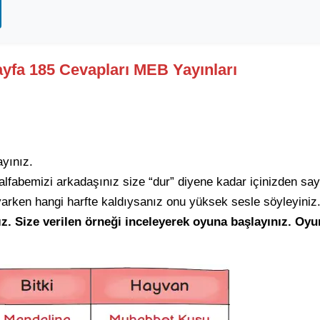
Sayfa 185 Cevapları MEB Yayınları
ayınız.
alfabemizi arkadaşınız size “dur” diyene kadar içinizden say
yarken hangi harfte kaldıysanız onu yüksek sesle söyleyiniz. 
ız. Size verilen örneği inceleyerek oyuna başlayınız. Oyun