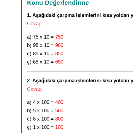
Konu Değerlendirme
1. Aşağıdaki çarpma işlemlerini kısa yoldan y
Cevap
:
a) 75 x 10 =
750
b) 98 x 10 =
980
c) 85 x 10 =
850
ç) 65 x 10 =
650
2. Aşağıdaki çarpma işlemlerini kısa yoldan y
Cevap
:
a) 4 x 100 =
400
b) 5 x 100 =
500
c) 8 x 100 =
800
ç) 1 x 100 =
100