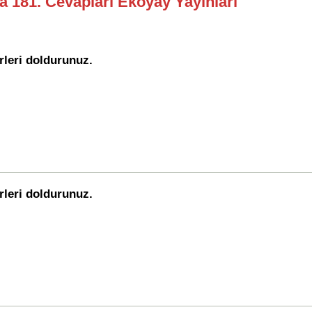
fa 181. Cevapları Ekoyay Yayınları
erleri doldurunuz.
erleri doldurunuz.