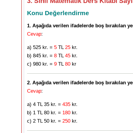
3. Sınıf Matematik Ders Kitabı Say
Konu Değerlendirme
1. Aşağıda verilen ifadelerde boş bırakılan y
Cevap
:
a) 525 kr. =
5
TL
25
kr.
b) 845 kr. =
8
TL
45
kr.
c) 980 kr. =
9
TL
80
kr
2. Aşağıda verilen ifadelerde boş bırakılan y
Cevap
:
a) 4 TL 35 kr. =
435
kr.
b) 1 TL 80 kr. =
180
kr.
c) 2 TL 50 kr. =
250
kr.