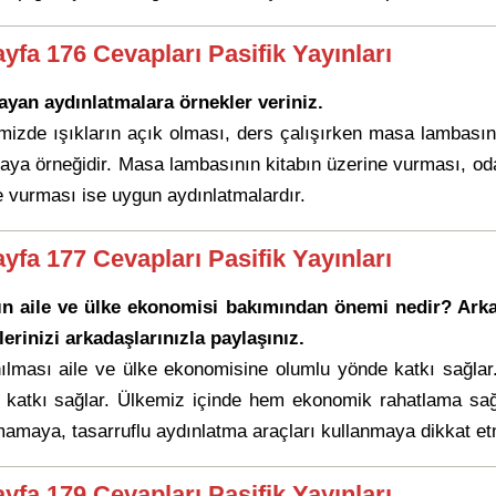
ayfa 176 Cevapları Pasifik Yayınları
yan aydınlatmalara örnekler veriniz.
imizde ışıkların açık olması, ders çalışırken masa lambasını
aya örneğidir. Masa lambasının kitabın üzerine vurması, odalar
re vurması ise uygun aydınlatmalardır.
ayfa 177 Cevapları Pasifik Yayınları
ın aile ve ülke ekonomisi bakımından önemi nedir? Arkada
erinizi arkadaşlarınızla paylaşınız.
nılması aile ve ülke ekonomisine olumlu yönde katkı sağlar.
e katkı sağlar. Ülkemiz içinde hem ekonomik rahatlama sağl
kmamaya, tasarruflu aydınlatma araçları kullanmaya dikkat e
ayfa 179 Cevapları Pasifik Yayınları