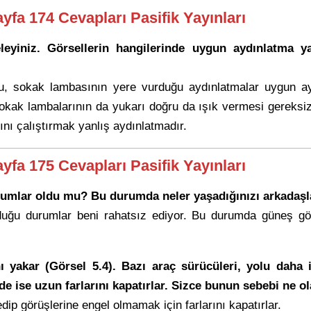
ayfa 174 Cevapları Pasifik Yayınları
eleyiniz. Görsellerin hangilerinde uygun aydınlatma y
u, sokak lambasının yere vurduğu aydınlatmalar uygun ay
kak lambalarının da yukarı doğru da ışık vermesi gereksiz ış
ı çalıştırmak yanlış aydınlatmadır.
ayfa 175 Cevapları Pasifik Yayınları
urumlar oldu mu? Bu durumda neler yaşadığınızı arkadaşla
uğu durumlar beni rahatsız ediyor. Bu durumda güneş göz
rını yakar (Görsel 5.4). Bazı araç sürücüleri, yolu da
inde ise uzun farlarını kapatırlar. Sizce bunun sebebi ne ol
dip görüşlerine engel olmamak için farlarını kapatırlar.