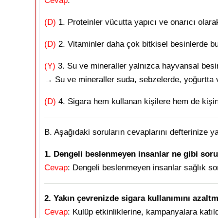
Cevap
:
(D)
1. Proteinler vücutta yapıcı ve onarıcı olara
(D)
2. Vitaminler daha çok bitkisel besinlerde bu
(Y)
3. Su ve mineraller yalnızca hayvansal besi
→ Su ve mineraller suda, sebzelerde, yoğurtta v
(D)
4. Sigara hem kullanan kişilere hem de kişin
B. Aşağıdaki soruların cevaplarını defterinize y
1. Dengeli beslenmeyen insanlar ne gibi soru
Cevap
: Dengeli beslenmeyen insanlar sağlık soru
2. Yakın çevrenizde sigara kullanımını azalt
Cevap
: Kulüp etkinliklerine, kampanyalara katıl