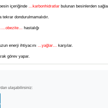
 besin içeriğinde
…karbonhidratlar
bulunan besinlerden sağla
 tekrar dondurulmamalıdır.
ı
….obezite…
hastalığı
zun enerji ihtiyacını
…yağlar…
karşılar.
rak görev yapar.
dan ulaşabilirsiniz: