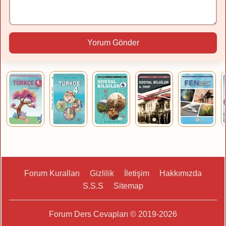
Yorum Gönder
Forum Kuralları
Gizlilik
İletişim
Hakkımızda
S.S.S
Sitemap
Forum Ders Cevapları © 2019-2026