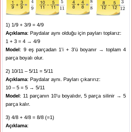
1) 1/9 + 3/9 = 4/9
Açıklama
: Paydalar aynı olduğu için payları toplarız:
1 + 3 = 4 → 4/9
Model
: 9 eş parçadan 1’i + 3’ü boyanır → toplam 4
parça boyalı olur.
2) 10/11 – 5/11 = 5/11
Açıklama
: Paydalar aynı. Payları çıkarırız:
10 – 5 = 5 → 5/11
Model
: 11 parçanın 10’u boyalıdır, 5 parça silinir → 5
parça kalır.
3) 4/8 + 4/8 = 8/8 (=1)
Açıklama
: