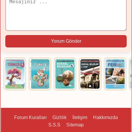
Yorum Gönder
Forum Kuralları
Gizlilik
İletişim
Hakkımızda
S.S.S
Sitemap