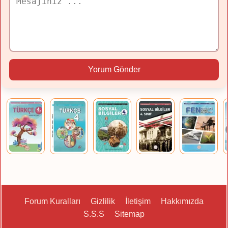
Yorum Gönder
Forum Kuralları
Gizlilik
İletişim
Hakkımızda
S.S.S
Sitemap