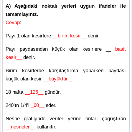
A) Aşağıdaki noktalı yerleri uygun ifadeler ile
tamamlayınız.
Cevap
:
Payı 1 olan kesirlere
__birim kesir__
denir.
Payı paydasından küçük olan kesirlere __
basit
kesir__
denir.
Birim kesirlerde karşılaştırma yaparken paydası
küçük olan kesir
__büyüktür__
18 hafta
__126__
gündür.
240’ın 1/4’i
_60__
eder.
Nesne grafiğinde veriler yerine onları çağrıştıran
__nesneler__
kullanılır.