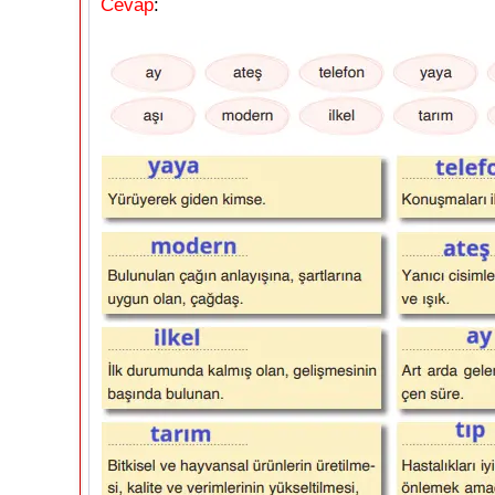
Cevap
: